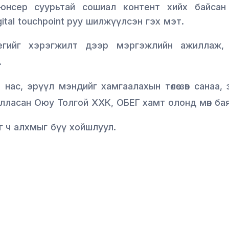
сер суурьтай сошиал контент хийх байсан төсө
ital touchpoint руу шилжүүлсэн гэх мэт.
егийг хэрэгжилт дээр мэргэжлийн ажиллаж, 
.
нас, эрүүл мэндийг хамгаалахын төлөө зөв санаа, з
жилласан Оюу Толгой ХХК, ОБЕГ хамт олонд мөн ба
г ч алхмыг бүү хойшлуул.