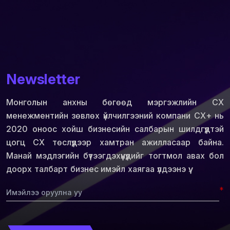
Newsletter
Монголын анхны бөгөөд мэргэжлийн СХ
менежментийн зөвлөх үйлчилгээний компани СХ+ нь
2020 оноос хойш бизнесийн салбарын шилдгүүдтэй
цогц СХ төслүүдээр хамтран ажилласаар байна.
Манай мэдлэгийн бүтээгдэхүүнүүдийг тогтмол авах бол
доорх талбарт бизнес имэйл хаягаа үлдээнэ үү.
*