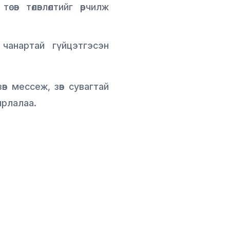
в төлөвлөлтийг өөрчилж
чанартай гүйцэтгэсэн
өв мессеж, зөв сувагтай
ярлалаа.