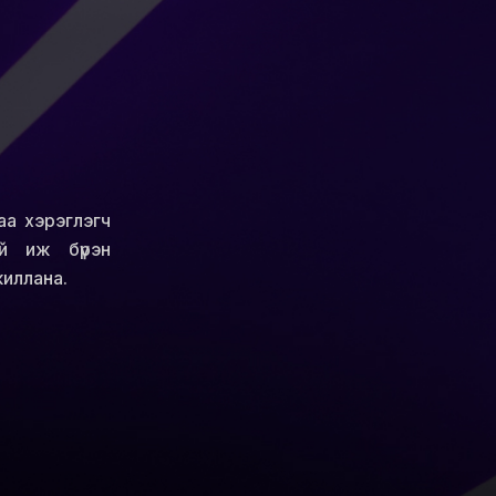
аа хэрэглэгч
й иж бүрэн
жиллана.