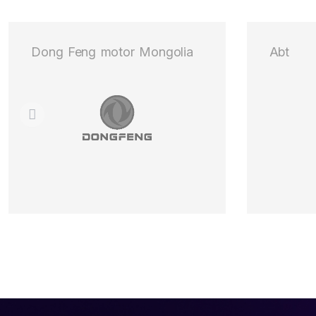
Dong Feng motor Mongolia
Abt