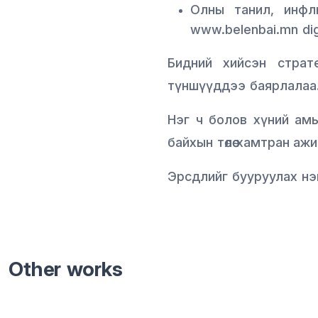
Олны танил, инфлюн
www.belenbai.mn dig
Бидний хийсэн страт
түншүүддээ баярлалаа
Нэг ч болов хүний амь 
байхын төлөө хамтран а
Эрсдлийг бууруулах нэ
Other works