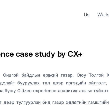
Us
Work
ience case study by CX+
 Онцгой байдлын ерөнхий газар, Оюу Толгой Х
рдслийг бууруулах тал дээр иргэдийн ойлголт,
гаа буюу Citizen experience аналитик ажлыг гүйцэт
т дээр тулгуурлан бид газар хөдлөлтийн гамшгий