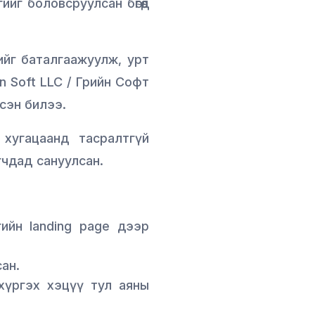
г боловсруулсан бөгөөд
ийг баталгаажуулж, урт
 Soft LLC / Грийн Софт
сэн билээ.
 хугацаанд тасралтгүй
гчдад сануулсан.
ийн landing page дээр
сан.
хүргэх хэцүү тул аяны