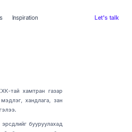
s
Inspiration
Let's talk
ХК-тай хамтран газар
 мэдлэг, хандлага, зан
гэлээ.
н эрсдлийг бууруулахад