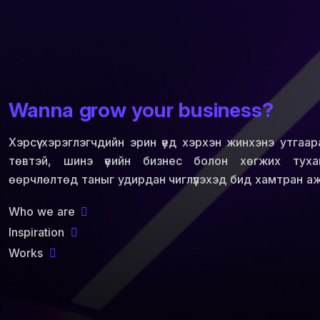
Wanna grow your business?
Хэрсүү хэрэглэгчдийн эрин үед хэрхэн жинхэнэ утгаар
төвтэй, шинэ үеийн бизнес болон хөгжих туха
өөрчлөлтөд таныг удирдан чиглүүлэхэд бид хамтран а
Who we are
Inspiration
Works