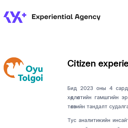
Citizen exper
Бид 2023 оны 4 сард
хөдлөлтийн гамшгийн э
төлөвийн тандалт судал
Тус аналитикийн инсай