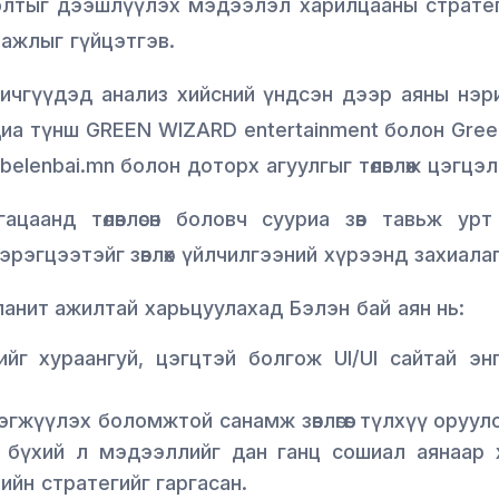
лтыг дээшлүүлэх мэдээлэл харилцааны стратегий
өх ажлыг гүйцэтгэв.
ичгүүдэд анализ хийсний үндсэн дээр аяны нэр
иа түнш GREEN WIZARD entertainment болон Green
lenbai.mn болон доторх агуулгыг төлөвлөж цэгцэл
ацаанд төлөвлөсөн боловч сууриа зөв тавьж урт
эрэгцээтэйг зөвлөх үйлчилгээний хүрээнд захиала
нит ажилтай харьцуулахад Бэлэн бай аян нь:
йг хураангуй, цэгцтэй болгож UI/UI сайтай энг
 хэрэгжүүлэх боломжтой санамж зөвлөгөөг түлхүү оруул
 бүхий л мэдээллийг дан ганц сошиал аянаар 
ийн стратегийг гаргасан.