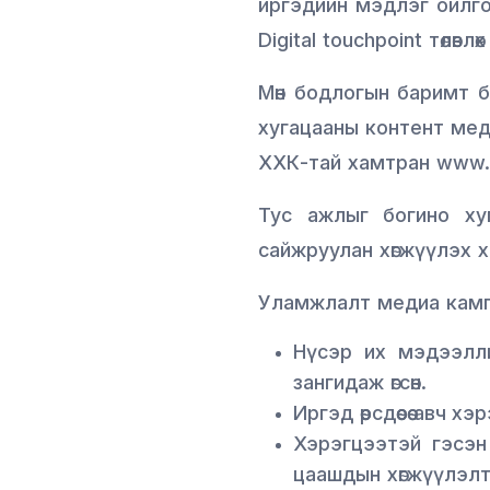
иргэдийн мэдлэг ойлго
Digital touchpoint төлөвл
Мөн бодлогын баримт б
хугацааны контент мед
ХХК-тай хамтран www.be
Тус ажлыг богино хуг
сайжруулан хөгжүүлэх х
Уламжлалт медиа кампа
Нүсэр их мэдээлли
зангидаж өгсөн.
Иргэд өөрсдөөсөө авч
Хэрэгцээтэй гэсэн
цаашдын хөгжүүлэлт