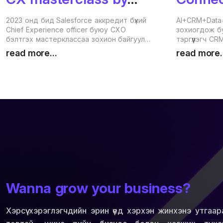
CX+
2023 онд бид Salesforce аккредит бүхий
AI+CRM+Data
Chief Experience officer буюу CXO
зохиогдож бу
бэлтгэх мастерклассаа зохион байгуулж
тэргүүлэгч CR
Монголын топ бизнесийн
арга хэмжээн
read more...
read more.
байгууллагуудад нэн хэрэгцээтэй хүний
нутагшуулалт
нөөцийг бэлтгэж эхэллээ.
хувиар орол
технологийн 
танилцуулахаа
June 2023 Ch
Wanna grow your business?
Хэрсүү хэрэглэгчдийн эрин үед хэрхэн жинхэнэ утгаар