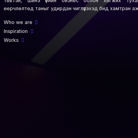
төвтэй, шинэ үеийн бизнес болон хөгжих туха
өөрчлөлтөд таныг удирдан чиглүүлэхэд бид хамтран а
Who we are
Inspiration
Works