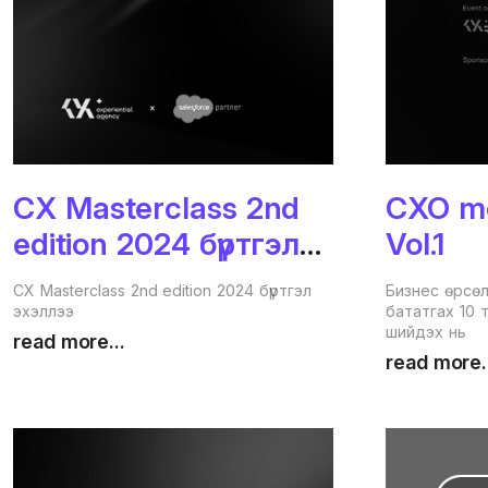
CX Masterclass 2nd
CXO me
edition 2024 бүртгэл
Vol.1
эхэллээ
CX Masterclass 2nd edition 2024 бүртгэл
Бизнес өрсө
эхэллээ
бататгах 10
шийдэх нь
read more...
read more.