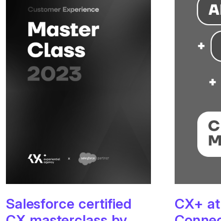
Salesforce certified
CX+ at
CX masterclass by
Connec