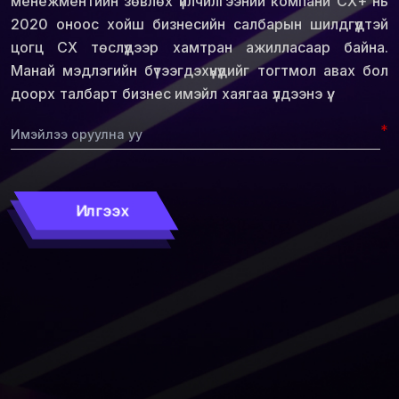
менежментийн зөвлөх үйлчилгээний компани СХ+ нь
2020 оноос хойш бизнесийн салбарын шилдгүүдтэй
цогц СХ төслүүдээр хамтран ажилласаар байна.
Манай мэдлэгийн бүтээгдэхүүнүүдийг тогтмол авах бол
доорх талбарт бизнес имэйл хаягаа үлдээнэ үү.
*
Илгээх