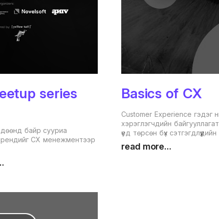
etup series
Basics of CX
Customer Experience гэдэг н
хэрэглэгчдийн байгууллага
лдөөнд байр сууриа
үед төрсөн бүх сэтгэгдлүүдий
 трендийг СХ менежментээр
болон түүнээс үүдсэн сэтгэл х
read more...
..