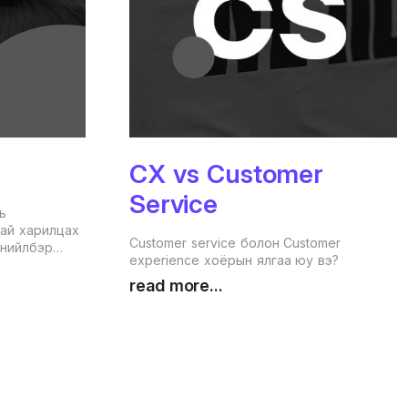
CX vs Customer
Service
ь
тай харилцах
Customer service болон Customer
н нийлбэр
experience хоёрын ялгаа юу вэ?
анамж.
read more...