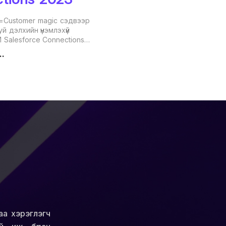
=Customer magic сэдвээр
й дэлхийн үнэмлэхүй
M Salesforce Connections
д CX+ Salesforce
..
ын түнш байгууллагын
цож СХ менежемент,
трендүүдийг харилцагчиддаа
р ажиллаж байна. 7-8
icago, USA
аа хэрэглэгч