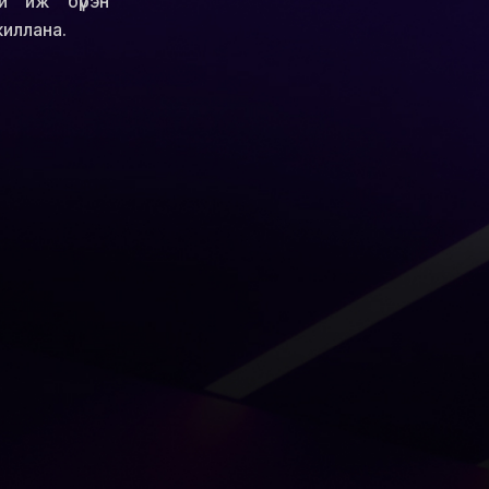
й иж бүрэн
жиллана.